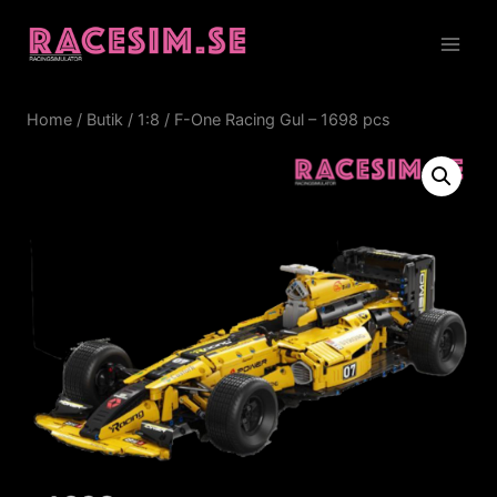
Skip
to
content
Home
/
Butik
/
1:8
/
F-One Racing Gul – 1698 pcs