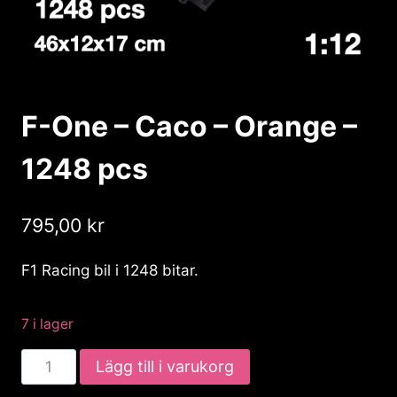
F-One – Caco – Orange –
1248 pcs
795,00
kr
F1 Racing bil i 1248 bitar.
7 i lager
F-
Lägg till i varukorg
One