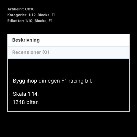
-
Artikelnr:
C016
Caco
Kategorier:
1:12
,
Blocks
,
F1
-
Etiketter:
1:10
,
Blocks
,
F1
Orange
-
Beskrivning
1248
Recensioner (0)
pcs
mängd
Beskrivning
Bygg ihop din egen F1 racing bil.
Skala 1:14.
1248 bitar.
Relaterade produkter