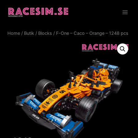
Skip
to
content
Home
/
Butik
/
Blocks
/
F-One – Caco – Orange – 1248 pcs