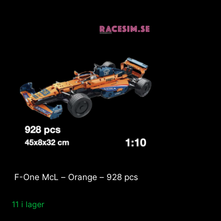
F-One McL – Orange – 928 pcs
11 i lager