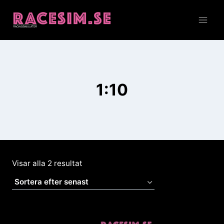
Skip
to
content
1:10
Sortera
Visar alla 2 resultat
efter
senaste